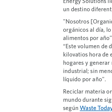
Energy Solutions li
un destino diferent
"Nosotros [Organi
orgánicos al día, l
alimentos por año"
“Este volumen de d
kilovatios hora de 
hogares y generar 
industrial; sin me
líquido por año".
Reciclar materia or
mundo durante sigl
según
Waste Toda