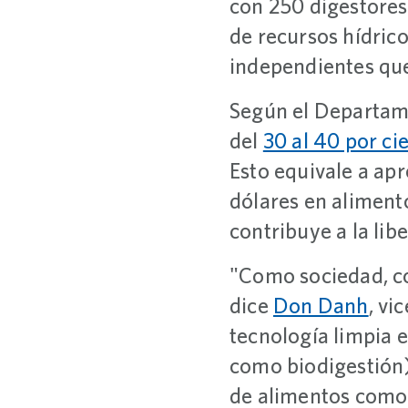
con 250 digestores
de recursos hídric
independientes que
Según el Departam
del
30 al 40 por ci
Esto equivale a apr
dólares en alimento
contribuye a la lib
"Como sociedad, c
dice
Don Danh
, vi
tecnología limpia 
como biodigestión)
de alimentos como 