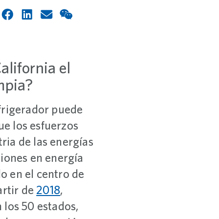
lifornia el
mpia?
efrigerador puede
e los esfuerzos
tria de las energías
siones en energía
o en el centro de
artir de
2018
,
 los 50 estados,