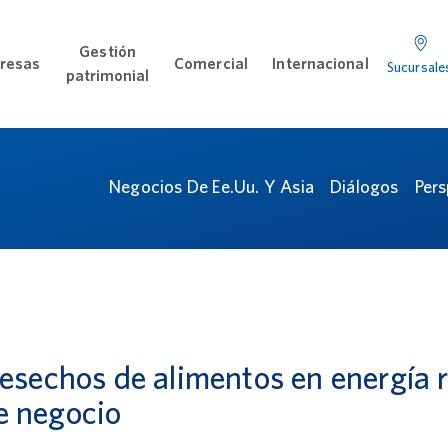
Gestión
resas
Comercial
Internacional
Sucursale
sonal menu
Open Empresas menu
Open Comercial menu
Open Inter
Sucursales
Co
patrimonial
Open Gestión patrimonial menu
Negocios De Ee.uu. Y Asia
Diálogos
Pers
desechos de alimentos en energía 
e negocio