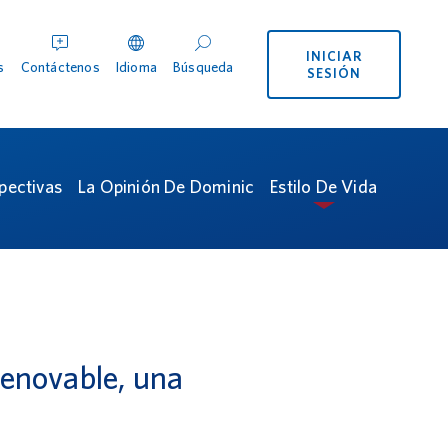
INICIAR
s
Contáctenos
Idioma
Búsqueda
nacional menu
ntáctenos
Búsqueda
SESIÓN
pectivas
La Opinión De Dominic
Estilo De Vida
renovable, una