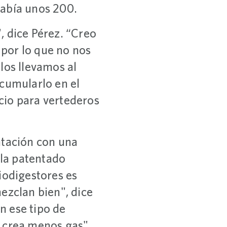
había unos 200.
, dice Pérez. “Creo
por lo que no nos
los llevamos al
acumularlo en el
cio para vertederos
atación con una
la patentado
iodigestores es
ezclan bien", dice
n ese tipo de
e crea menos gas".