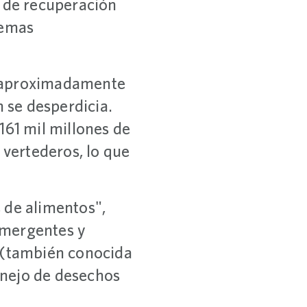
s de recuperación
temas
, aproximadamente
 se desperdicia.
161 mil millones de
 vertederos, lo que
de alimentos",
emergentes y
a (también conocida
anejo de desechos