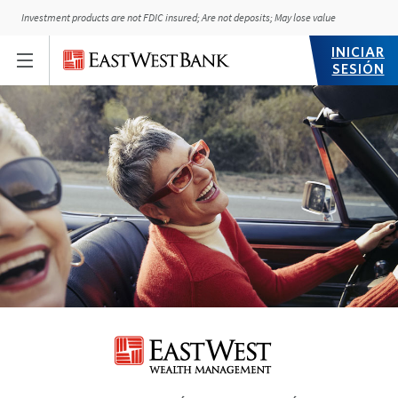
Investment products are not FDIC insured; Are not deposits; May lose value
INICIAR
SESIÓN