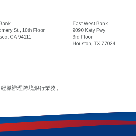
 Bank
East West Bank
mery St., 10th Floor
9090 Katy Fwy.
sco, CA 94111
3rd Floor
Houston, TX 77024
您輕鬆辦理跨境銀行業務。