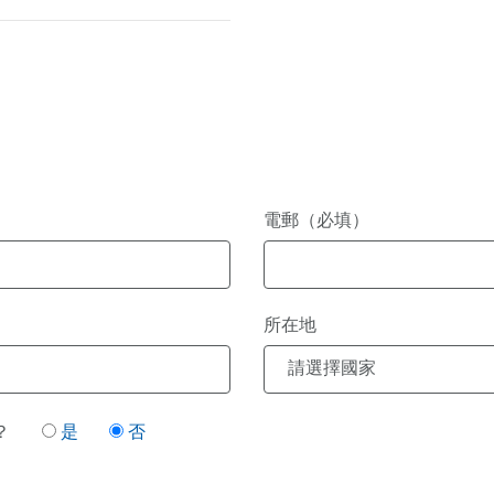
電郵（必填）
所在地
請選擇國家
？
是
否