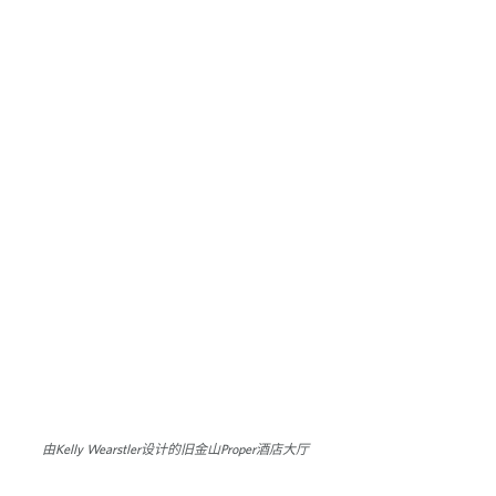
由Kelly Wearstler设计的旧金山Proper酒店大厅