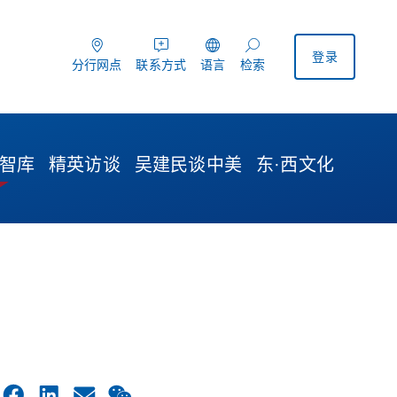
登录
分行网点
联系方式
语言
检索
分行网点
联系方式
检索
智库
精英访谈
吴建民谈中美
东·西文化