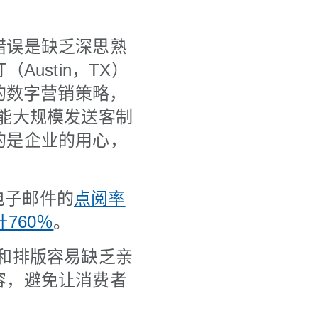
错误是缺乏深思熟
Austin，TX）
司的数字营销策略，
能大规模发送客制
的是企业的用心，
电子邮件的
点阅率
760％
。
和排版容易缺乏亲
容，避免让消费者